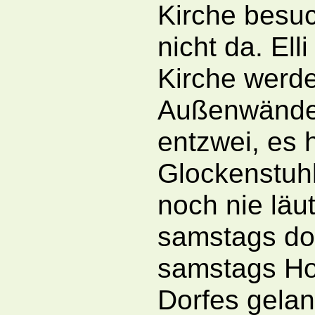
Kirche besuc
nicht da. Ell
Kirche werde
Außenwände 
entzwei, es 
Glockenstuhl.
noch nie läu
samstags dor
samstags Ho
Dorfes gelan