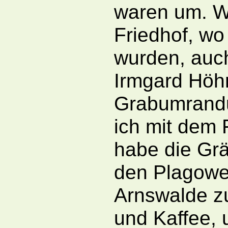
waren um. W
Friedhof, w
wurden, auch
Irmgard Höhn
Grabumrandu
ich mit dem
habe die Grä
den Plagower
Arnswalde z
und Kaffee,