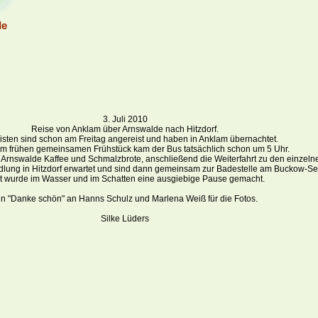
3. Juli 2010
Reise von Anklam über Arnswalde nach Hitzdorf.
isten sind schon am Freitag angereist und haben in Anklam übernachtet.
m frühen gemeinsamen Frühstück kam der Bus tatsächlich schon um 5 Uhr.
 Arnswalde Kaffee und Schmalzbrote, anschließend die Weiterfahrt zu den einzeln
dlung in Hitzdorf erwartet und sind dann gemeinsam zur Badestelle am Buckow-S
t wurde im Wasser und im Schatten eine ausgiebige Pause gemacht.
in "Danke schön" an Hanns Schulz und Marlena Weiß für die Fotos.
Silke Lüders