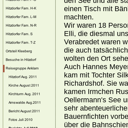
den See und alle s
einen Tisch mit Bän
machten.
Wir waren 18 Perso
Elli, die diesmal u
Verabredet waren wi
die auch tatsächlic
wolten den Ort sehe
Auch Hannes Meyer 
kam mit Tochter Sil
Richardshof. Sie w
kamen Irmchen Rus
Oellermann's See u
sehr abenteuerliche
Bauernfichten vorbe
über die Bahnschie