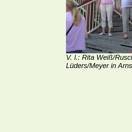
V. l.: Rita Weiß/Rus
Lüders/Meyer in Arn